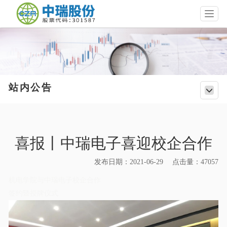
T
o
g
g
l
e
n
a
站内公告
T
v
o
i
g
g
g
a
l
t
喜报丨中瑞电子喜迎校企合作
e
i
n
o
a
发布日期：2021-06-29 点击量：47057
n
v
i
机电学院与中瑞电子
校企合作
g
签约暨授牌仪式
a
t
i