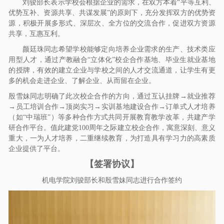
刘骏部长表示学校会根据企业的需求，在双方本着“平等互利、
优势互补、资源共享、共谋发展”的原则下，充分发挥双方的优势资
源，积极开展多形式、深层次、全方位的交流合作，促进双方资源
共享，互惠互利。
颜廷珠
同志
希望学校能够定向培养企业需求的生产、技术类应
用型人才，通过产教融合“立体化”校企合作基地、毕业生就业基地
的授牌，有效的建立企业与学校之间的人才交流通道，让学生有更
多的机会走进企业、了解企业、从而留在企业。
殷雪妹
同志
明确了此次校企合作的方向，通过互认挂牌→就业推荐
→员工培训合作→顶岗实习→实训基地建设合作→订单式人才培养
（如“中瑞班”）等多种合作方式共同开展教育教学改革，共建产学
研合作平台。值此建党100周年之际建立校企合作，寓意深刻、意义
重大，一为人才培养，二重继续教育，为打造具有学习力的高素质
企业提供了平台。
【签署协议】
机电学院刘骏部长和殷雪妹
同志
进行合作签约