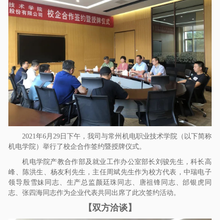
o
n
2021年6月29日下午，我司与常州机电职业技术学院（以下简称
机电学院）举行了校企合作签约暨授牌仪式。
机电学院产教合作部及就业工作办公室部长刘骏先生，科长高
峰、陈洪生、杨友利先生，主任周斌先生作为校方代表，中瑞电子
领导殷雪妹
同志
、生产总监颜廷珠
同志
、唐祖锋
同志
、邰银虎
同
志
、张四海
同志
作为企业代表共同出席了此次签约活动。
【双方洽谈】