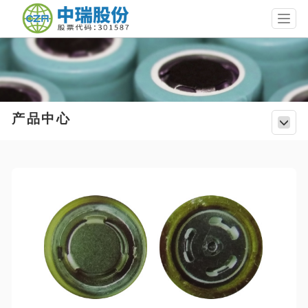
T
o
g
g
l
e
n
a
产品中心
T
v
o
i
g
g
g
a
l
t
e
i
n
o
a
n
v
i
g
a
t
i