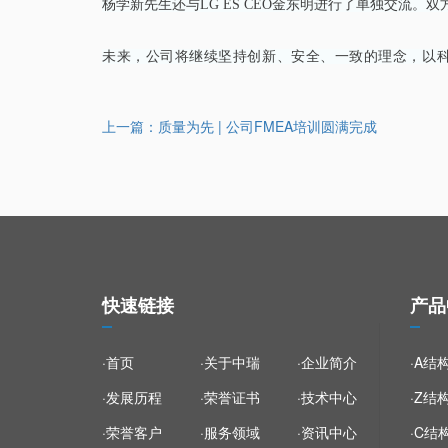
杨学新先生还与LG ES CEO金东明进行了单独交流
未来，公司将继续坚持创新、安全、一致的理念，以
上一篇：
质量为先 | 公司FMEA培训圆满完成
快速链接
产品
·首页
·关于中瑞
·企业简介
·A结
·发展历程
·荣誉证书
·技术中心
·Z结
·荣誉客户
·服务领域
·资讯中心
·C结