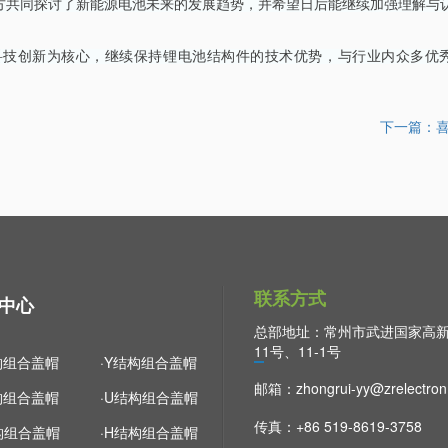
。双方共同探讨了新能源电池未来的发展趋势，并希望日后能继续加强理解与
科技创新为核心，继续保持锂电池结构件的技术优势，与行业内众多优
下一篇：
联系方式
中心
总部地址：常州市武进国家高
11号、11-1号
构组合盖帽
·Y结构组合盖帽
邮箱：
zhongrui-yy@zrelectro
构组合盖帽
·U结构组合盖帽
传真：+86 519-8619-3758
构组合盖帽
·H结构组合盖帽