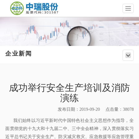
T
o
g
g
l
e
n
a
企业新闻
T
v
o
i
g
g
g
a
l
t
成功举行安全生产培训及消防
e
i
n
演练
o
a
n
v
发布日期：2019-09-20 点击量：38078
i
g
我们始终以习近平新时代中国特色社会主义思想作为指导，全
a
面贯彻党的十九大和十九届二中、三中全会精神，深入贯彻落实习
t
i
近平总书记关于安全生产、防灾减灾救灾、应急救援等应急管理重