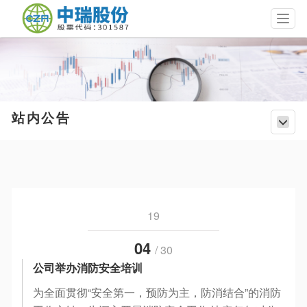
T
o
g
g
l
e
n
a
站内公告
T
v
o
i
g
g
g
a
l
t
e
i
n
o
19
a
n
v
04
i
/ 30
g
公司举办消防安全培训
a
t
为全面贯彻“安全第一，预防为主，防消结合”的消防
i